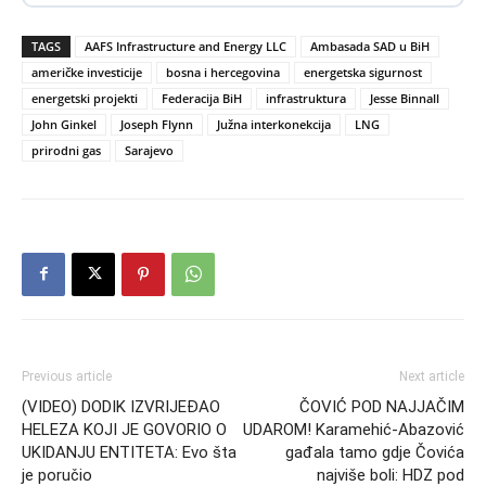
TAGS
AAFS Infrastructure and Energy LLC
Ambasada SAD u BiH
američke investicije
bosna i hercegovina
energetska sigurnost
energetski projekti
Federacija BiH
infrastruktura
Jesse Binnall
John Ginkel
Joseph Flynn
Južna interkonekcija
LNG
prirodni gas
Sarajevo
Previous article
Next article
(VIDEO) DODIK IZVRIJEĐAO
ČOVIĆ POD NAJJAČIM
HELEZA KOJI JE GOVORIO O
UDAROM! Karamehić-Abazović
UKIDANJU ENTITETA: Evo šta
gađala tamo gdje Čovića
je poručio
najviše boli: HDZ pod