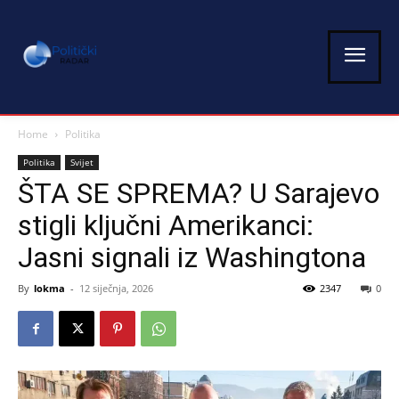
Home
Politika
Politika
Svijet
ŠTA SE SPREMA? U Sarajevo
stigli ključni Amerikanci:
Jasni signali iz Washingtona
By
lokma
-
12 siječnja, 2026
2347
0