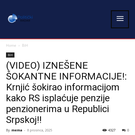
Home
BiH
BiH
(VIDEO) IZNEŠENE
ŠOKANTNE INFORMACIJE!:
Krnjić šokirao informacijom
kako RS isplaćuje penzije
penzionerima u Republici
Srpskoj!!
By
mema
-
8 prosinca, 2025
4327
0