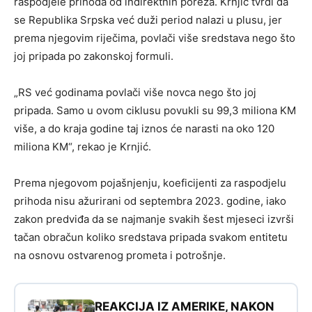
raspodjele prihoda od indirektnih poreza. Krnjić tvrdi da
se Republika Srpska već duži period nalazi u plusu, jer
prema njegovim riječima, povlači više sredstava nego što
joj pripada po zakonskoj formuli.
„RS već godinama povlači više novca nego što joj
pripada. Samo u ovom ciklusu povukli su 99,3 miliona KM
više, a do kraja godine taj iznos će narasti na oko 120
miliona KM“, rekao je Krnjić.
Prema njegovom pojašnjenju, koeficijenti za raspodjelu
prihoda nisu ažurirani od septembra 2023. godine, iako
zakon predviđa da se najmanje svakih šest mjeseci izvrši
tačan obračun koliko sredstava pripada svakom entitetu
na osnovu ostvarenog prometa i potrošnje.
REAKCIJA IZ AMERIKE, NAKON