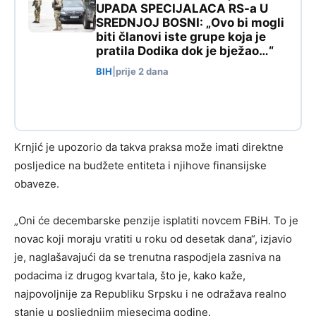
UPADA SPECIJALACA RS-a U
SREDNJOJ BOSNI: „Ovo bi mogli
biti članovi iste grupe koja je
pratila Dodika dok je bježao…“
BIH
|
prije 2 dana
Krnjić je upozorio da takva praksa može imati direktne
posljedice na budžete entiteta i njihove finansijske
obaveze.
„Oni će decembarske penzije isplatiti novcem FBiH. To je
novac koji moraju vratiti u roku od desetak dana“, izjavio
je, naglašavajući da se trenutna raspodjela zasniva na
podacima iz drugog kvartala, što je, kako kaže,
najpovoljnije za Republiku Srpsku i ne odražava realno
stanje u posljednjim mjesecima godine.