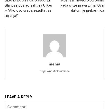
BLANUŠA OTVORIO KARTE!
Poznati meteorolog otkrio
Blanuša poslao zahtjev CIK-u
kada stiže prava zima: Ovaj
– “Ako ovo urade, rezultat se
datum je prekretnica
mijenja!”
mema
https://politickiradar.ba
LEAVE A REPLY