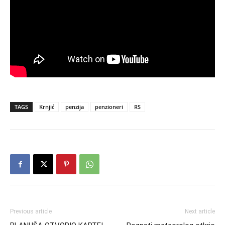
TAGS
Krnjić
penzija
penzioneri
RS
Previous article
Next article