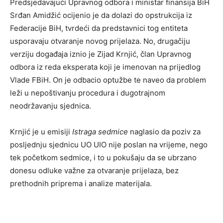
Predsjedavajući Upravnog odbora i ministar finansija BiH
Srđan Amidžić ocijenio je da dolazi do opstrukcija iz
Federacije BiH, tvrdeći da predstavnici tog entiteta
usporavaju otvaranje novog prijelaza. No, drugačiju
verziju događaja iznio je Zijad Krnjić, član Upravnog
odbora iz reda eksperata koji je imenovan na prijedlog
Vlade FBiH. On je odbacio optužbe te naveo da problem
leži u nepoštivanju procedura i dugotrajnom
neodržavanju sjednica.
Krnjić je u emisiji
Istraga sedmice
naglasio da poziv za
posljednju sjednicu UO UIO nije poslan na vrijeme, nego
tek početkom sedmice, i to u pokušaju da se ubrzano
donesu odluke važne za otvaranje prijelaza, bez
prethodnih priprema i analize materijala.